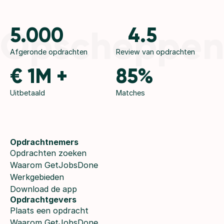
Opscheppe
5.000
4.5
Afgeronde opdrachten
Review van opdrachten
€ 1M +
85%
Uitbetaald
Matches
Opdrachtnemers
Opdrachten zoeken
Waarom GetJobsDone
Werkgebieden
Download de app
Opdrachtgevers
Plaats een opdracht
Waarom GetJobsDone