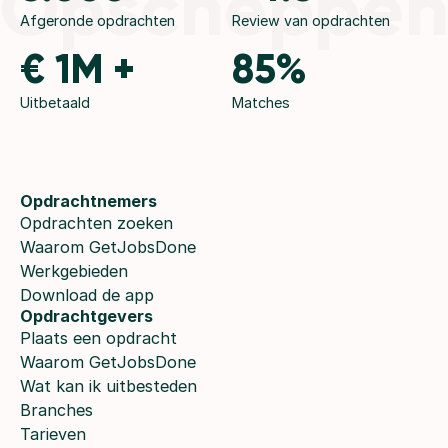
Opscheppe
Afgeronde opdrachten
Review van opdrachten
€ 1M +
85%
Uitbetaald
Matches
Opdrachtnemers
Opdrachten zoeken
Waarom GetJobsDone
Werkgebieden
Download de app
Opdrachtgevers
Plaats een opdracht
Waarom GetJobsDone
Wat kan ik uitbesteden
Branches
Tarieven