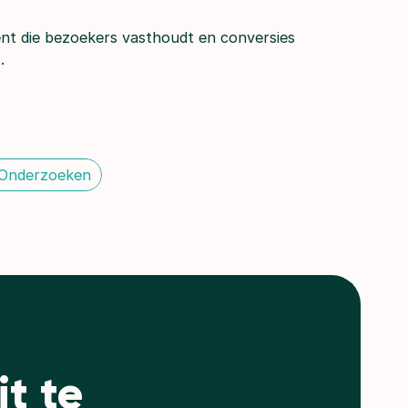
tent die bezoekers vasthoudt en conversies
.
 Onderzoeken
t te