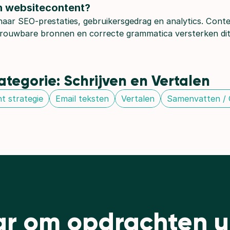
jn websitecontent?
 naar SEO-prestaties, gebruikersgedrag en analytics. Con
betrouwbare bronnen en correcte grammatica versterken dit
tegorie: Schrijven en Vertalen
t strategie
Email teksten
Vertalen
Samenvatten /
ar om opdrachten ui