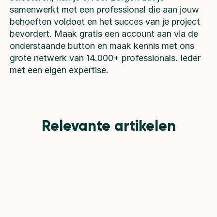
samenwerkt met een professional die aan jouw
behoeften voldoet en het succes van je project
bevordert. Maak gratis een account aan via de
onderstaande button en maak kennis met ons
grote netwerk van 14.000+ professionals. Ieder
met een eigen expertise.
Relevante artikelen
ar jij kosten en tijd bij het werven van een Medior Marketing S
GetJobsDone
Zo bespaar jij kosten en tijd bij het werven v
 het werven van een Medior Marketing Specialist
ar jij kosten en tijd bij het werven van een Medior Marketing S