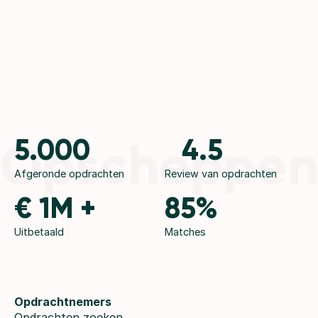
Opscheppe
5.000
4.5
Afgeronde opdrachten
Review van opdrachten
€ 1M +
85%
Uitbetaald
Matches
Opdrachtnemers
Opdrachten zoeken